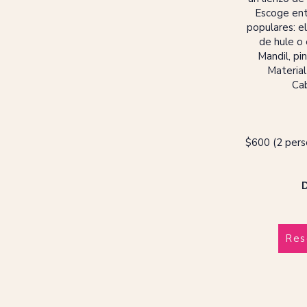
Escoge ent
populares: el
de hule o 
Mandil, pi
Material
Cab
$600 (2 pers
D
Res