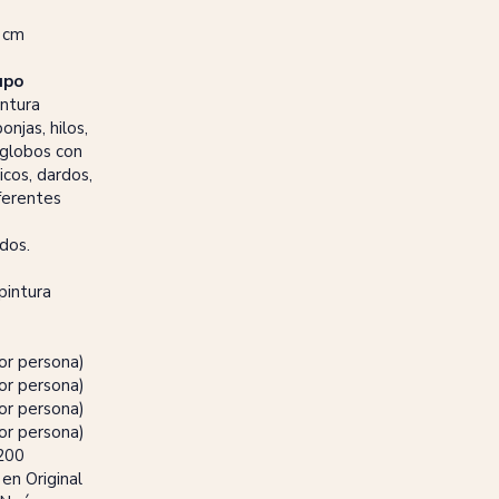
 cm
upo
intura
njas, hilos,
, globos con
ticos, dardos,
ferentes
dos.
 pintura
or persona)
or persona)
or persona)
or persona)
200
en Original