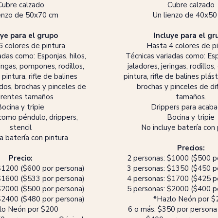
Cubre calzado
Cubre calzado
ienzo de 50x70 cm
Un lienzo de 40x50
uye para el grupo
Incluye para el gr
 colores de pintura
Hasta 4 colores de p
adas como: Esponjas, hilos,
Técnicas variadas como: Espo
ringas, pompones, rodillos​,
jaladores, jeringas, rodillos​
pintura, rifle de balines
pintura, rifle de balines plás
rdos, brochas y pinceles de
brochas y pinceles de di
erentes tamaños
tamaños.
ocina y tripie
Drippers para acaba
omo péndulo, drippers,
Bocina y tripie​
stencil
No incluye batería
​ con
 batería con pintura​​
Precios:
Precio:
2 personas: $1000 ($500 p
$1200 ($600 por persona)
3 personas: $1350 ($450 p
$1600 ($533 por persona)
4 personas: $1700 ($425 p
$2000 ($500 por persona)
5 personas: $2000 ($400 p
$2400 ($480 por persona)
​*Hazlo Neón por $
zlo Neón por $200
6 o más: $350 por persona 