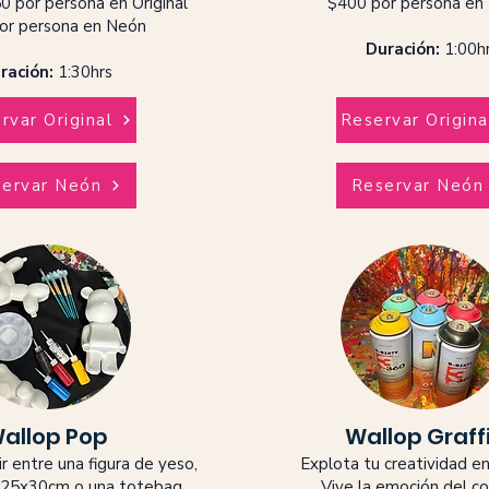
0 por persona en Original
$400 por persona en
or persona en Neón
Duración:
1:00h
ración:
1:30hrs
rvar Original
Reservar Origina
ervar Neón
Reservar Neón
allop Pop
Wallop Graffi
ir entre una figura de yeso,
Explota tu creatividad e
e 25x30cm o una totebag.
Vive la emoción del co