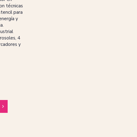
on técnicas
stencil para
energía y
a.
ustrial
rosoles, 4
rcadores y