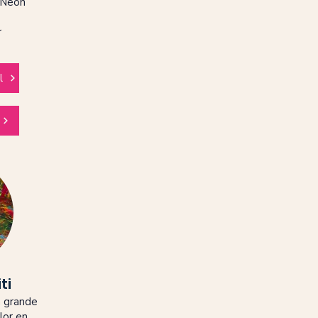
 Neón
r
l
ti
n grande
lor en