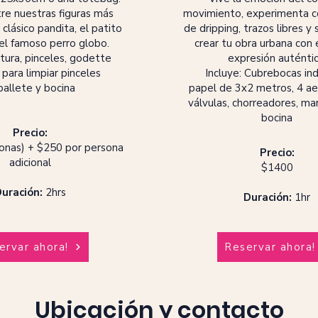
re nuestras figuras más
movimiento, experimenta c
 clásico pandita, el patito
de dripping, trazos libres y 
el famoso perro globo.
crear tu obra urbana con 
ntura, pinceles, godette
expresión auténtic
 para limpiar pinceles
Incluye: Cubrebocas ind
allete y bocina
papel de 3x2 metros, 4 ae
válvulas, chorreadores, ma
bocina
Precio:
onas) + $250 por persona
Precio:
adicional
$1400
uración:
2hrs
Duración:
1hr
ervar ahora!
Reservar ahora!
Ubicación y contacto