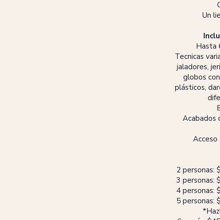
Un l
Incl
Hasta 6
Tecnicas vari
jaladores, je
globos con 
plásticos, da
dif
B
Acabados c
Acceso a
2 personas: 
3 personas: 
4 personas: 
5 personas: 
​*Ha