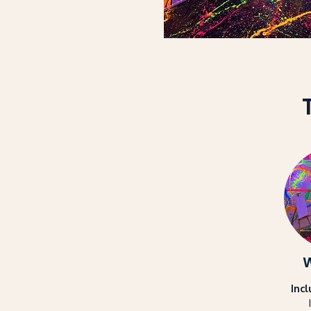
W
Inc