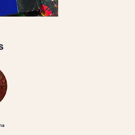
s
ona