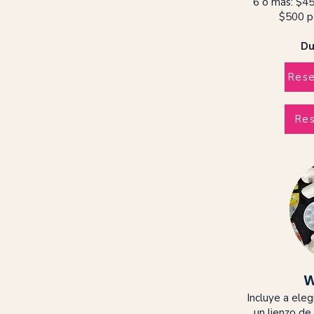
6 o más: $45
$500 p
Du
Rese
Res
W
Incluye a eleg
un lienzo d